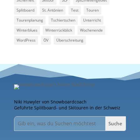
Sicherheit
Skitour
SLF
Spitzmeilengebiet
Splitboard
St. Antönien
Test
Touren
Tourenplanung
Tschiertschen
Unterricht
Winterblues
Winterrückblick
Wochenende
WordPress
ÖV
Überschreitung
Niki Huwyler von Snowboardcoach
Geführte Splitboard- und Skitouren in der Schweiz
Suchen
nach: