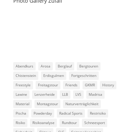
Photo Gallery Zufall
Abendkurs
Arosa
Berglauf
Bergtouren
Chistenstein
Erdisgulmen
Fortgeschritten
Freestyle
Freitagstour
Friends
GKMR
History
Lawine
Lenzerheide
LLB
LVS
Madrisa
Material
Montagstour
Naturverträglichkeit
Pischa
Powderday
Radical Sports
Restrisiko
Risiko
Risikoanalyse
Rundtour
Schneesport