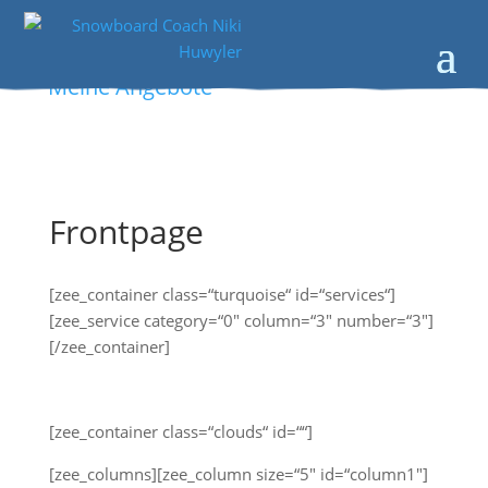
Meine Angebote
Frontpage
[zee_container class=“turquoise“ id=“services“]
[zee_service category=“0″ column=“3″ number=“3″]
[/zee_container]
[zee_container class=“clouds“ id=““]
[zee_columns][zee_column size=“5″ id=“column1″]